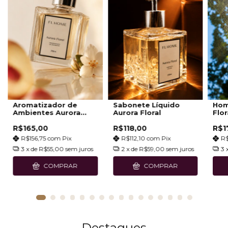
Aromatizador de
Sabonete Líquido
Hom
Ambientes Aurora
Aurora Floral
Flor
Floral
R$165,00
R$118,00
R$1
R$156,75
com
Pix
R$112,10
com
Pix
R
3
x de
R$55,00
sem juros
2
x de
R$59,00
sem juros
3
COMPRAR
COMPRAR
Destaques