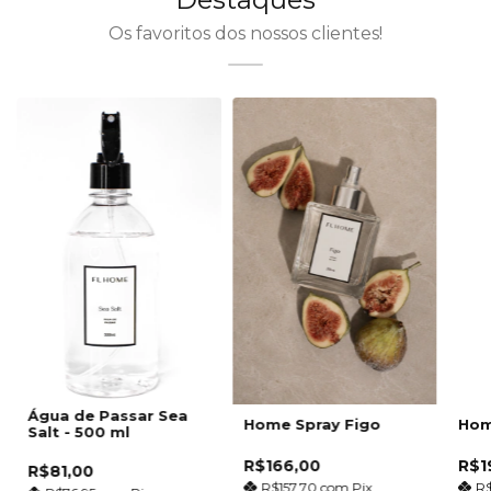
Os favoritos dos nossos clientes!
Água de Passar Sea
Home Spray Figo
Hom
Salt - 500 ml
R$166,00
R$1
R$81,00
R$157,70
com
Pix
R