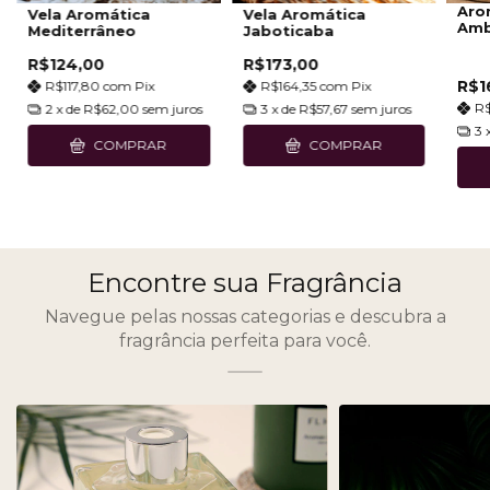
Aro
Vela Aromática
Vela Aromática
Amb
Mediterrâneo
Jaboticaba
R$124,00
R$173,00
R$1
R$117,80
com
Pix
R$164,35
com
Pix
R
2
x de
R$62,00
sem juros
3
x de
R$57,67
sem juros
3
COMPRAR
COMPRAR
Encontre sua Fragrância
Navegue pelas nossas categorias e descubra a
fragrância perfeita para você.