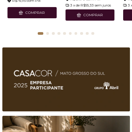
R$76,95
com
Pix
3
x de
R$55,33
sem juros
3
COMPRAR
COMPRAR