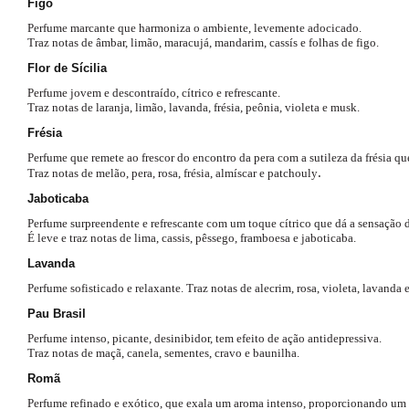
Figo
Perfume marcante que harmoniza o ambiente, levemente 
adocicado. 
Traz notas de âmbar, limão, maracujá, mandarim, 
cassís e folhas de figo.
Flor de Sícilia
Perfume jovem e descontraído, cítrico e refrescante. 
Traz 
notas de laranja, limão, lavanda, frésia, peônia, violeta e musk.
Frésia
Perfume que remete ao frescor do encontro da pera com a 
sutileza da frésia q
.
Traz notas de 
melão, pera, rosa, frésia, almíscar e patchouly
Jaboticaba
Perfume surpreendente e refrescante com um toque cítrico 
que dá a sensação d
É leve e traz notas de lima, 
cassis, pêssego, framboesa e jaboticaba.
Lavanda
Perfume sofisticado e relaxante. Traz notas de alecrim, rosa, 
violeta, lavanda 
Pau Brasil
Perfume intenso, picante, desinibidor, tem efeito de ação 
antidepressiva. 
Traz notas de maçã, canela, sementes, cravo e 
baunilha.
Romã
Perfume refinado e exótico, que exala um aroma intenso, proporcionando um