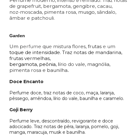
Perfume
moderno,
intenso
e
refinado.
Traz
notas
de grapefruit,
bergamota, gengibre, cacau,
noz-moscada, pimenta rosa,
musgo,
sândalo,
âmbar e patchouli.
Garden
Um p
erfume
qu
e
mistura flores,
frutas
e
um
toque
d
e
intensidade.
T
raz
notas de mandarina,
frutas
vermelhas,
bergamota, peônia,
l
írio
do vale,
magnólia,
pimenta rosa e
baun
i
lha
.
Doce Encanto
Perfume doce, traz notas de coco, maça, laranja,
pêssego,
amêndoa, lírio do vale, baunilha e caramelo.
Goji Berry
Perfume
leve, descontraído, revigorante e doce
adocicado. Traz notas de pêra, laranja, pomelo, goji,
manga, maracuja, musk e baunilha.