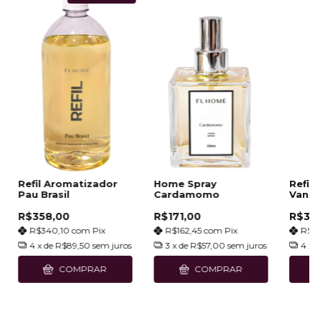
Refil Aromatizador
Home Spray
Refil
Pau Brasil
Cardamomo
Vanill
R$358,00
R$171,00
R$35
R$340,10
com
Pix
R$162,45
com
Pix
R$3
4
x de
R$89,50
sem juros
3
x de
R$57,00
sem juros
4
x 
COMPRAR
COMPRAR