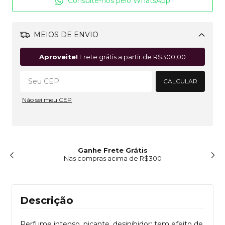
Consulte-nos pelo WhatsApp
MEIOS DE ENVIO
Alterar CEP
Aproveite!
Frete grátis a partir de
R$300,00
CALCULAR
Não sei meu CEP
Ganhe Frete Grátis
Nas compras acima de R$300
Descrição
Perfume intenso, picante, desinibidor; tem efeito de