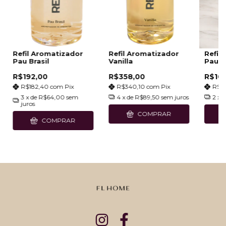
Refil Aromatizador
Refil Aromatizador
Refil
Pau Brasil
Vanilla
Pau B
R$192,00
R$358,00
R$10
R$182,40
com
Pix
R$340,10
com
Pix
R$9
3
x de
R$64,00
sem
4
x de
R$89,50
sem juros
2
x 
juros
COMPRAR
COMPRAR