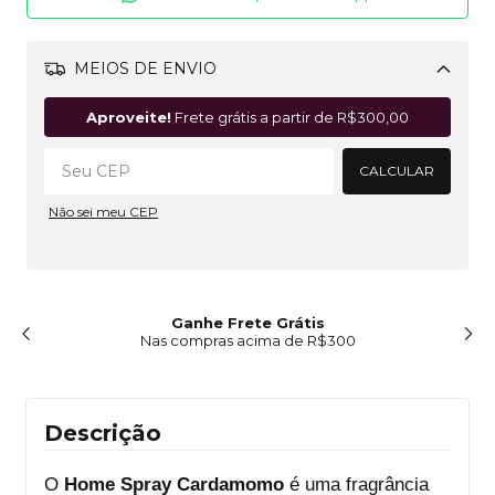
MEIOS DE ENVIO
Alterar CEP
Aproveite!
Frete grátis a partir de
R$300,00
CALCULAR
Não sei meu CEP
Ganhe Frete Grátis
Nas compras acima de R$300
Descrição
O
Home Spray
Cardamomo
é uma fragrância