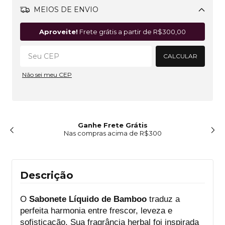
MEIOS DE ENVIO
Alterar CEP
Aproveite!
Frete grátis a partir de
R$300,00
CALCULAR
Não sei meu CEP
Ganhe Frete Grátis
Nas compras acima de R$300
Descrição
O
Sabonete Líquido de Bamboo
traduz a
perfeita harmonia entre frescor, leveza e
sofisticação. Sua fragrância herbal foi inspirada