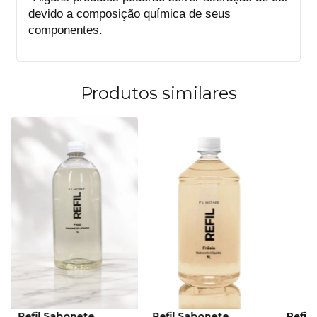
devido a composição química de seus
componentes.
Produtos similares
Refil Sabonete
Refil Sabonete
Refil