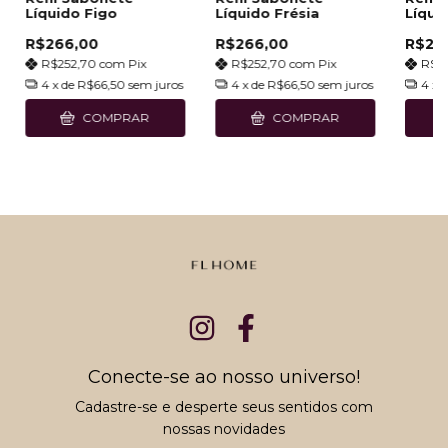
Líquido Figo
Líquido Frésia
Líqui
R$266,00
R$266,00
R$26
R$252,70
com
Pix
R$252,70
com
Pix
R$2
4
x de
R$66,50
sem juros
4
x de
R$66,50
sem juros
4
x 
COMPRAR
COMPRAR
Conecte-se ao nosso universo!
Cadastre-se e desperte seus sentidos com
nossas novidades