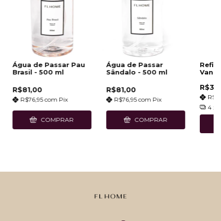
Água de Passar Pau
Água de Passar
Refil
Brasil - 500 ml
Sândalo - 500 ml
Vanill
R$35
R$81,00
R$81,00
R$3
R$76,95
com
Pix
R$76,95
com
Pix
4
x 
COMPRAR
COMPRAR